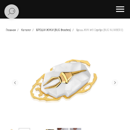
Главная
/
Каталог
/
БРОШИ-ЖУКИ (BUG Brooches)
/
Брошь ЖУК №3 Серебро (BUG NUMBER 3)